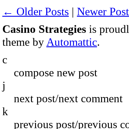
← Older Posts
|
Newer Pos
Casino Strategies
is proud
theme by
Automattic
.
c
compose new post
j
next post/next comment
k
previous post/previous 