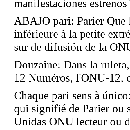
manifestaciones estrenos
ABAJO pari: Parier Que le
inférieure à la petite ext
sur de difusión de la ON
Douzaine: Dans la ruleta, 
12 Numéros, l'ONU-12, e
Chaque pari sens à único
qui signifié de Parier ou
Unidas ONU lecteur ou d