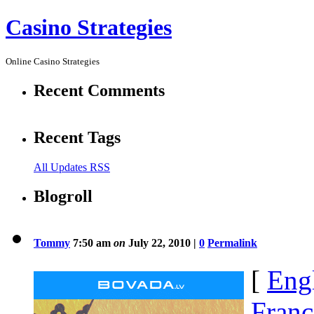
Casino Strategies
Online Casino Strategies
Recent Comments
Recent Tags
All Updates RSS
Blogroll
Tommy
7:50 am
on
July 22, 2010 |
0
Permalink
[
Eng
Franç