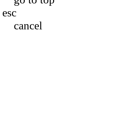
esc
cancel