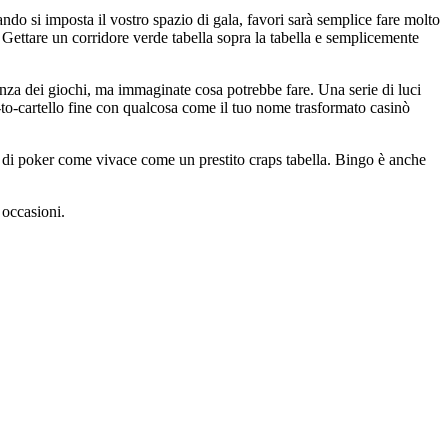
ndo si imposta il vostro spazio di gala, favori sarà semplice fare molto
. Gettare un corridore verde tabella sopra la tabella e semplicemente
anza dei giochi, ma immaginate cosa potrebbe fare. Una serie di luci
e-to-cartello fine con qualcosa come il tuo nome trasformato casinò
 di poker come vivace come un prestito craps tabella. Bingo è anche
 occasioni.