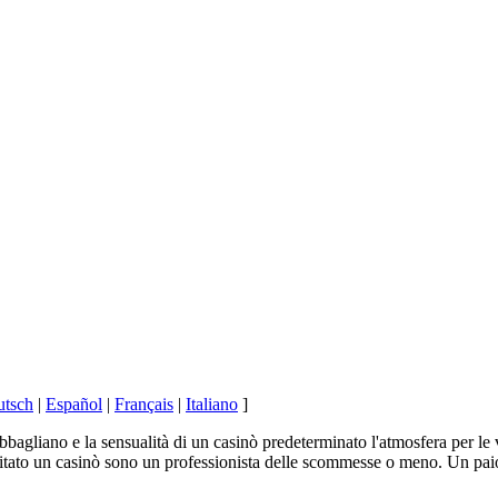
utsch
|
Español
|
Français
|
Italiano
]
bbagliano e la sensualità di un casinò predeterminato l'atmosfera per le 
isitato un casinò sono un professionista delle scommesse o meno. Un paio 