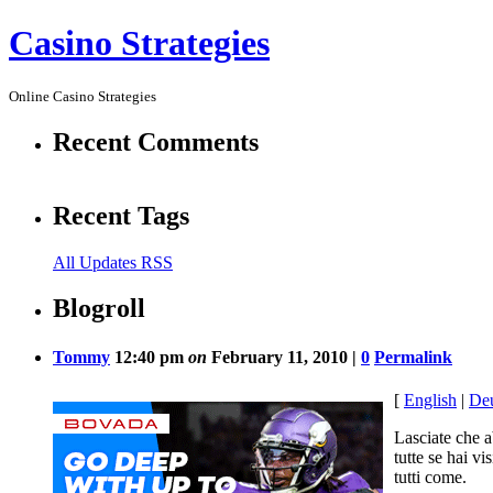
Casino Strategies
Online Casino Strategies
Recent Comments
Recent Tags
All Updates RSS
Blogroll
Tommy
12:40 pm
on
February 11, 2010 |
0
Permalink
[
English
|
De
Lasciate che a
tutte se hai v
tutti come.