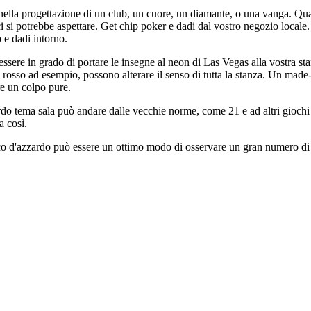
 nella progettazione di un club, un cuore, un diamante, o una vanga. Qua
ci si potrebbe aspettare. Get chip poker e dadi dal vostro negozio locale
p e dadi intorno.
ssere in grado di portare le insegne al neon di Las Vegas alla vostra st
il rosso ad esempio, possono alterare il senso di tutta la stanza. Un mad
e un colpo pure.
do tema sala può andare dalle vecchie norme, come 21 e ad altri giochi
a così.
co d'azzardo può essere un ottimo modo di osservare un gran numero di