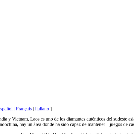
spañol
|
Français
|
Italiano
]
ndia y Vietnam, Laos es uno de los diamantes auténticos del sudeste asi
ndochina, hay un área donde ha sido capaz de mantener – juegos de ca