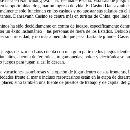
e basa en Ban Muang Wa-Tha, Vientiane Estado. Esta sala de juego Lao
en la oportunidad de ganar un ingreso de vida. El Casino Dansavanh es 
malmente sólo funcionan en los casinos y no apostar sus salarios en el
itantes, Dansavanh Casino se centra más en turistas de China, que linda
hinos ha sido decididamente en contra de juegos, específicamente dentro
ser un éxito instantáneo – las personas de fuera de los Estados. Debido a
facer su curiosidad, y no más a menudo que pasar bastante grande. Casas
r juegos de azar en Laos cuenta con una gran parte de los juegos idénti
ún años, chemin de fer, ruleta, tragamonedas, poker y electrónica se pu
 juegos para jugar, si así lo desean.
e vacaciones asombrosas y la opción de jugar dentro de sus fronteras, 
edades frente al mar e incluso resortcasinos están en la etapa de desarro
 placer, sino también una fuente de puestos de trabajo y de capital del g